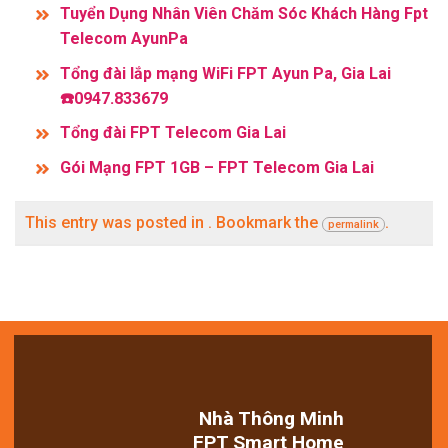
Tuyển Dụng Nhân Viên Chăm Sóc Khách Hàng Fpt
Telecom AyunPa
Tổng đài lắp mạng WiFi FPT Ayun Pa, Gia Lai
☎️0947.833679
Tổng đài FPT Telecom Gia Lai
Gói Mạng FPT 1GB – FPT Telecom Gia Lai
This entry was posted in . Bookmark the
.
permalink
Nhà Thông Minh
FPT Smart Home